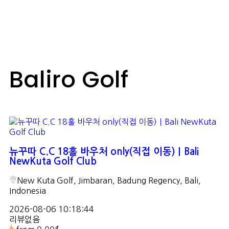
Baliro Golf
뉴꾸따 C.C 18홀 바우처 only(직접 이동)｜Bali
NewKuta Golf Club
New Kuta Golf, Jimbaran, Badung Regency, Bali,
Indonesia
2026-08-06 10:18:44
리뷰없음