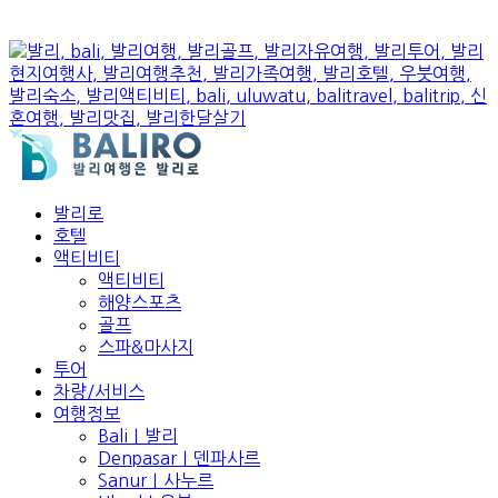
발리로
호텔
액티비티
액티비티
해양스포츠
골프
스파&마사지
투어
차량/서비스
여행정보
Bali｜발리
Denpasar｜덴파사르
Sanur｜사누르