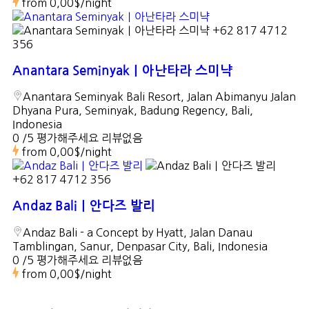
from
0,00$
/night
+62 817 4712
356
Anantara Seminyak｜아난타라 스미냑
Anantara Seminyak Bali Resort, Jalan Abimanyu Jalan
Dhyana Pura, Seminyak, Badung Regency, Bali,
Indonesia
0 /5 평가해주세요
리뷰없음
from
0,00$
/night
+62 817 4712 356
Andaz Bali｜안다즈 발리
Andaz Bali - a Concept by Hyatt, Jalan Danau
Tamblingan, Sanur, Denpasar City, Bali, Indonesia
0 /5 평가해주세요
리뷰없음
from
0,00$
/night