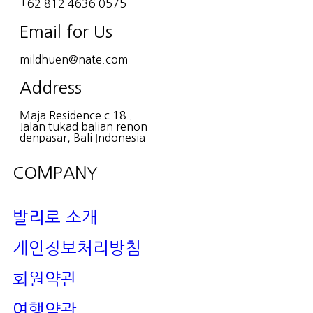
+62 812 4636 0575
Email for Us
mildhuen@nate.com
Address
Maja Residence c 18 .
Jalan tukad balian renon
denpasar, Bali Indonesia
COMPANY
발리로 소개
개인정보처리방침
회원약관
여행약관