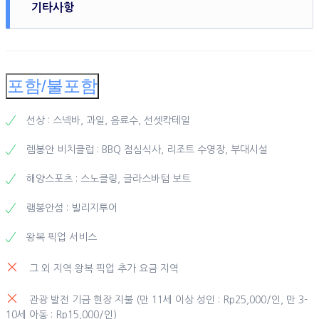
기타사항
아네차 크루즈 업체에서 차량 출발 -> 호텔 도착
- 데이크루즈는 출발시간이 정해진 선택관광입니다. 시간을 잘
준수해주세요.
* 아네차 세일링 요트 제원 : 길이 24.4미터, 단층 구조(선실4
포함/불포함
개), 승무원 5명, 승객 최대 45명
* 아네차 크루즈는 베노아 항구에 있는 전용부두에서 출발합니
선상 : 스넥바, 과일, 음료수, 선셋칵테일
다.
렘봉안 비치클럽 : BBQ 점심식사, 리조트 수영장, 부대시설
(데이크루즈는 태풍, 파도의 높이 등 날씨상황 및 업체츶의 사
정으로 갑자기 취소될 수 있습니다.)
해양스포츠 : 스노클링, 글라스바텀 보트
램봉안섬 : 빌리지투어
왕복 픽업 서비스
그 외 지역 왕복 픽업 추가 요금 지역
관광 발전 기금 현장 지불 (만 11세 이상 성인 : Rp25,000/인, 만 3-
10세 아동 : Rp15,000/인)