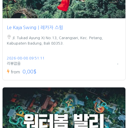
Le Kaja Swing｜레카자 스윙
Jl. Tukad Ayung XI No.13, Carangsari, Kec. Petang,
Kabupaten Badung, Bali 80353.
2026-08-08 09:51:11
리뷰없음
0,00$
from