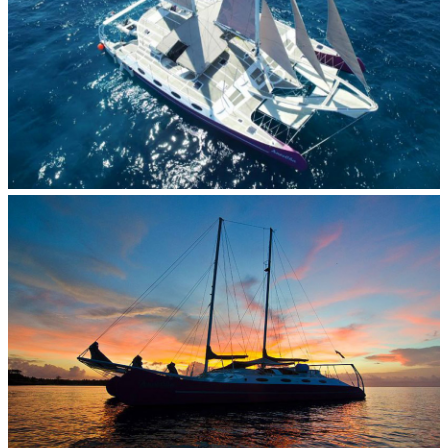
아네차 크루즈 개요
– 왕복 트랜스퍼
– 런치뷔페 (소프트 드링크 제공)
포함 사
– 스노클링, 렘봉안 섬마을 투어, 바나나보트(1회)
항
– 비치클럽 : 선베드, 수영장, 샤워시설(수건 제공),
레스토랑 등
– 요트 내에 있는 4개의 선실 이용시 요금 별도
불포함
– 대형 크루즈 이용시 일반적으로 제공되는 프로그램
사항