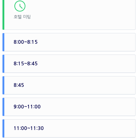
호텔 미팅
8:00~8:15
8:15~8:45
차량 이동, 아네차 출발장소까지 약 15분 소요 (공항기준 소요
시간)
8:45
탑승 30분전까지 도착하셔서 크루즈 탑승수속 및 멀미약 복용
등 사전준비
9:00~11:00
요트 승선 및 간단한 아침식사 제공(티, 커피, 쥬스, 베이커리,
과일 등)
11:00~11:30
항구 출발 및 목적지 도착 (목적지까지 약 1시간 50분 정도 소