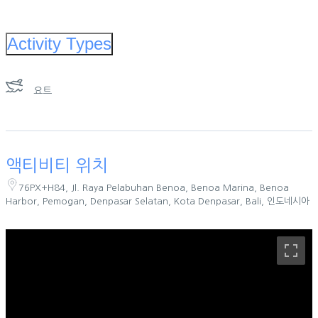
Activity Types
요트
액티비티 위치
76PX+H84, Jl. Raya Pelabuhan Benoa, Benoa Marina, Benoa
Harbor, Pemogan, Denpasar Selatan, Kota Denpasar, Bali, 인도네시아