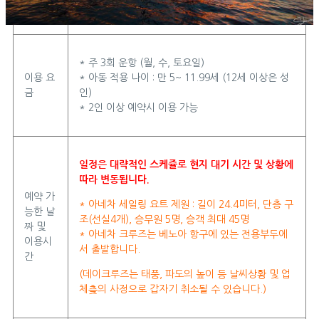
이 아네차 크루즈에서는 제공하지 않습니다.
* 주 3회 운항 (월, 수, 토요일)
이용 요
* 아동 적용 나이 : 만 5~ 11.99세 (12세 이상은 성
금
인)
* 2인 이상 예약시 이용 가능
일정은 대략적인 스케쥴로 현지 대기 시간 및 상황에
따라 변동됩니다.
예약 가
* 아네차 세일링 요트 제원 : 길이 24.4미터, 단층 구
능한 날
조(선실4개), 승무원 5명, 승객 최대 45명
짜 및
* 아네차 크루즈는 베노아 항구에 있는 전용부두에
이용시
서 출발합니다.
간
(데이크루즈는 태풍, 파도의 높이 등 날씨상황 및 업
체츶의 사정으로 갑자기 취소될 수 있습니다.)