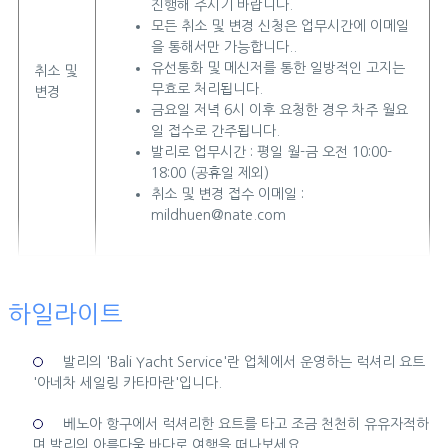
진행해 주시기 바랍니다.
모든 취소 및 변경 신청은 업무시간에 이메일
을 통해서만 가능합니다..
유선통화 및 메신저를 통한 일방적인 고지는
취소 및
무효로 처리됩니다.
변경
금요일 저녁 6시 이후 요청한 경우 차주 월요
일 접수로 간주됩니다.
발리로 업무시간 : 평일 월-금 오전 10:00-
18:00 (공휴일 제외)
취소 및 변경 접수 이메일 :
mildhuen@nate.com
하일라이트
발리의 'Bali Yacht Service'란 업체에서 운영하는 럭셔리 요트
'아네차 세일링 카타마란'입니다.
베노아 항구에서 럭셔리한 요트를 타고 조금 천천히 유유자적하
며 발리의 아름다움 바다로 여행을 떠나보세요.