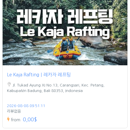
Le Kaja Rafting｜레카자 레프팅
Jl. Tukad Ayung XI No.13, Carangsari, Kec. Petang,
Kabupatén Badung, Bali 80353, Indonesia
2026-08-08 09:51:11
리뷰없음
0,00$
from