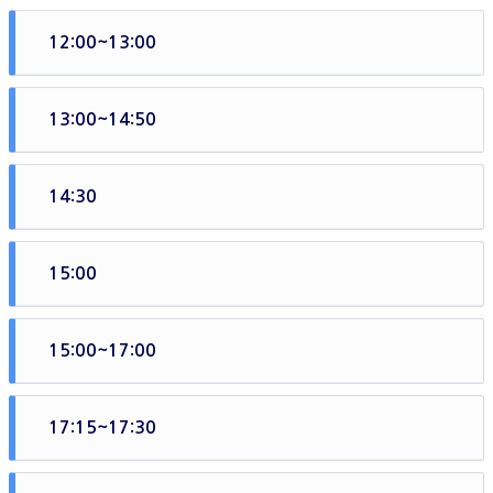
요)
12:00~13:00
데이크루즈 포함 프로그램 이용(스노클링 or 섬마을투어 or 바
나나보트)
13:00~14:50
런치뷔페(비치클럽)이용
14:30
데이크루즈 포함 프로그램 이용(스노클링 or 섬마을투어 or 바
나나보트)
15:00
에프터눈티, 커피, 스낵 등 제공
15:00~17:00
크루즈 탑승
17:15~17:30
크루즈 출발, 항구로 이동 및 하선 (항구까지 약 1시간 50분 정
도 소요) -돌아오는길에 과일,스낵 등 제공