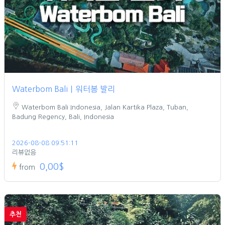
Waterbom Bali｜워터봄 발리
Waterbom Bali Indonesia, Jalan Kartika Plaza, Tuban,
Badung Regency, Bali, Indonesia
2026-08-08 09:51:11
리뷰없음
0,00$
from
추천