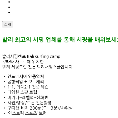
소개
발리 최고의 서핑 업체를 통해 서핑을 배워보세
발리서핑캠프 Bali surfing camp
꾸따와 사누르에 위치한
발리 서핑트립 전문 발리서핑스쿨입니다
• 인도네시아 인증업체
• 공항픽업 + 보드캐리
• 1:1, 최대2:1 집중 레슨
• 다양한 스팟 트립
• 비기너~레벨업~심화반
• 사진/영상/드론 전문촬영
• 꾸따샵-비치 200m(도보3분)/샤워실
• ‘익스트림 스포츠’ 보험