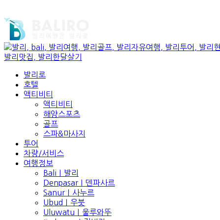
발리로
호텔
액티비티
액티비티
해양스포츠
골프
스파&마사지
투어
차량/서비스
여행정보
Bali｜발리
Denpasar｜덴파사르
Sanur｜사누르
Ubud｜우붓
Uluwatu｜울루와뚜