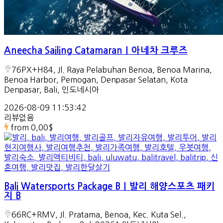
Aneecha Sailing Catamaran｜아네차 크루즈
76PX+H84, Jl. Raya Pelabuhan Benoa, Benoa Marina,
Benoa Harbor, Pemogan, Denpasar Selatan, Kota
Denpasar, Bali, 인도네시아
2026-08-09 11:53:42
리뷰없음
from
0,00$
Bali Watersports Package B｜발리 해양스포츠 패키
지 B
66RC+RMV, Jl. Pratama, Benoa, Kec. Kuta Sel.,