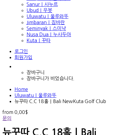
Sanur｜사누르
Ubud｜우붓
Uluwatu｜울루와뚜
Jimbaran｜짐바란
Seminyak｜스미냑
Nusa Dua｜누사두아
Kuta｜꾸따
로그인
회원가입
장바구니
장바구니가 비었습니다.
Home
Uluwatu｜울루와뚜
뉴꾸따 C.C 18홀｜Bali NewKuta Golf Club
from
0,00$
문의
뉴꾸따 C.C 18홀｜Bali