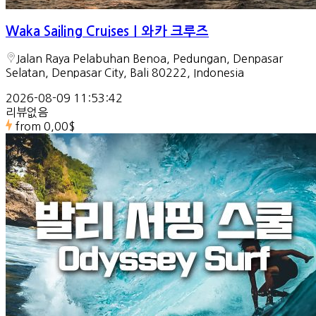
Waka Sailing Cruises｜와카 크루즈
Jalan Raya Pelabuhan Benoa, Pedungan, Denpasar
Selatan, Denpasar City, Bali 80222, Indonesia
2026-08-09 11:53:42
리뷰없음
from
0,00$