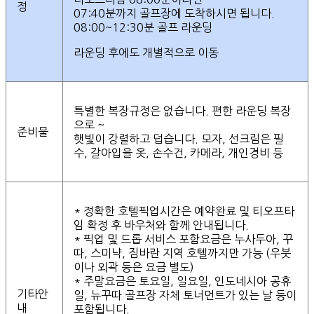
정
07:40분까지 골프장에 도착하시면 됩니다.
08:00~12:30분 골프 라운딩
라운딩 후에도 개별적으로 이동
특별한 복장규정은 없습니다. 편한 라운딩 복장
으로 ~
준비물
햇빛이 강렬하고 덥습니다. 모자, 선크림은 필
수, 갈아입을 옷, 손수건, 카메라, 개인경비 등
* 정확한 호텔픽업시간은 예약완료 및 티오프타
임 확정 후 바우처와 함께 안내됩니다.
* 픽업 및 드롭 서비스 포함요금은 누사두아, 꾸
따, 스미냑, 짐바란 지역 호텔까지만 가능 (우붓
이나 외곽 등은 요금 별도)
* 주말요금은 토요일, 일요일, 인도네시아 공휴
기타안
일, 뉴꾸따 골프장 자체 토너먼트가 있는 날 등이
내
포함됩니다.