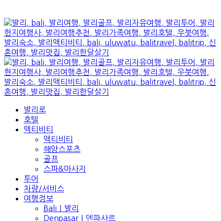
발리로
호텔
액티비티
액티비티
해양스포츠
골프
스파&마사지
투어
차량/서비스
여행정보
Bali｜발리
Denpasar｜덴파사르