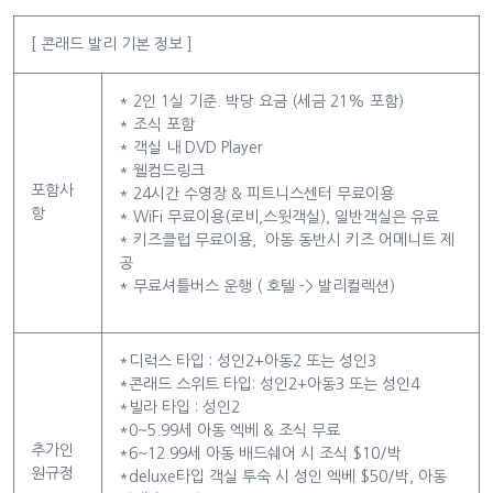
[ 콘래드 발리 기본 정보 ]
* 2인 1실 기준. 박당 요금 (세금 21% 포함)
* 조식 포함
* 객실 내 DVD Player
* 웰컴드링크
포함사
* 24시간 수영장 & 피트니스센터 무료이용
항
* WiFi 무료이용(로비,스윗객실), 일반객실은 유료
* 키즈클럽 무료이용, 아동 동반시 키즈 어메니트 제
공
* 무료셔틀버스 운행 ( 호텔 -> 발리컬렉션)
*디럭스 타입 : 성인2+아동2 또는 성인3
*콘래드 스위트 타입: 성인2+아동3 또는 성인4
*빌라 타입 : 성인2
*0~5.99세 아동 엑베 & 조식 무료
추가인
*6~12.99세 아동 배드쉐어 시 조식 $10/박
원규정
*deluxe타입 객실 투숙 시 성인 엑베 $50/박, 아동