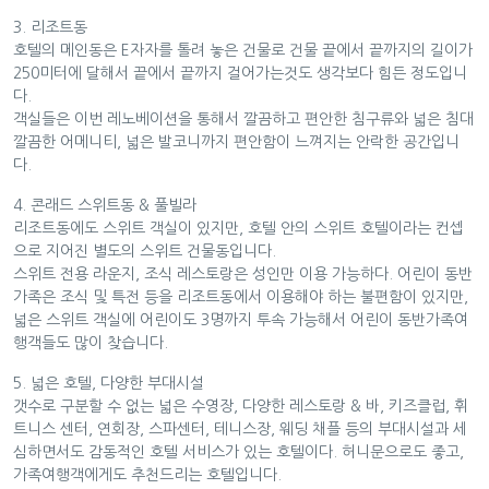
3. 리조트동
호텔의 메인동은 E자자를 톨려 놓은 건물로 건물 끝에서 끝까지의 길이가
250미터에 달해서 끝에서 끝까지 걸어가는것도 생각보다 힘든 정도입니
다.
객실들은 이번 레노베이션을 통해서 깔끔하고 편안한 침구류와 넓은 침대
깔끔한 어메니티, 넓은 발코니까지 편안함이 느껴지는 안락한 공간입니
다.
4. 콘래드 스위트동 & 풀빌라
리조트동에도 스위트 객실이 있지만, 호텔 안의 스위트 호텔이라는 컨셉
으로 지어진 별도의 스위트 건물동입니다.
스위트 전용 라운지, 조식 레스토랑은 성인만 이용 가능하다. 어린이 동반
가족은 조식 및 특전 등을 리조트동에서 이용해야 하는 불편함이 있지만,
넓은 스위트 객실에 어린이도 3명까지 투속 가능해서 어린이 동반가족여
행객들도 많이 찾습니다.
5. 넓은 호텔, 다양한 부대시설
갯수로 구분할 수 없는 넓은 수영장, 다양한 레스토랑 & 바, 키즈클럽, 휘
트니스 센터, 연회장, 스파센터, 테니스장, 웨딩 채플 등의 부대시설과 세
심하면서도 감동적인 호텔 서비스가 있는 호텔이다. 허니문으로도 좋고,
가족여행객에게도 추천드리는 호텔입니다.