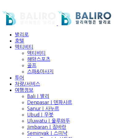
발리로
호텔
액티비티
액티비티
해양스포츠
골프
스파&마사지
투어
차량/서비스
여행정보
Bali｜발리
Denpasar｜덴파사르
Sanur｜사누르
Ubud｜우붓
Uluwatu｜울루와뚜
Jimbaran｜짐바란
Seminyak｜스미냑