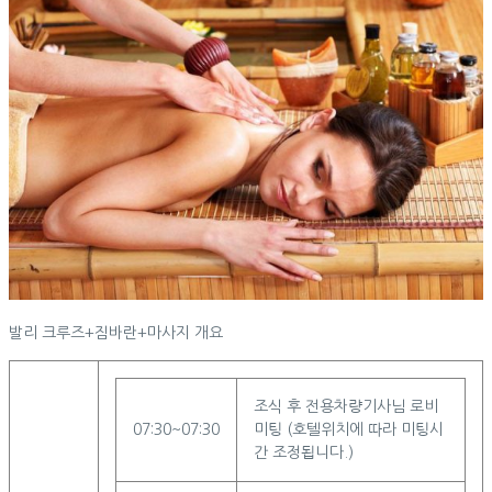
발리 크루즈+짐바란+마사지 개요
조식 후 전용차량기사님 로비
07:30~07:30
미팅 (호텔위치에 따라 미팅시
간 조정됩니다.)