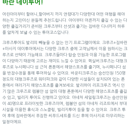
바란 데이투어!
어린아이부터 할머니,할아버지 까지 연령대가 다양한대 어떤 여행을 해야
하는지 고민이신 분들께 추천드립니다. 아이부터 어른까지 즐길 수 있는 다
양한 즐길거리가 준비된 크루즈부터 선셋과 즐기는 짐바란 디너까지 하루
를 알차게 보낼 수 있는 투어코스입니다.
크루즈투어도 발리의 빼놓을 수 없는 인기 프로그램이에요. 크루즈+짐바란
+마사지 데이투어에서는 다양한 크루즈 중에 고객님께서 이용 원하시는 크
루즈로 선택이 가능해요. 크루즈들마다 탑승 인원과 이용 가능한 프로그램
이 다양하기 때문에 고르는 재미도 느낄 수 있어요. 퀵실버크루즈는 대형크
루즈로 누사페니다 섬 근처 폰툰에서 해양스포츠를 즐기며, 누사페니다 섬
을 반잠수정을 통해 투어하실 수 있어요. 바운티크루즈는 승선인원 150명
정도의 대형크루즈로 워터파크와 같이 다양한 시설들이 설치되어 있는 폰
툰에서 여러가지 해양스포츠를 즐겨보세요. 발리하이 리프크루즈 역시 인
기 많은 크루즈로 렘봉안 섬 앞의 대형 폰툰에서 다양한 해양스포츠를 즐길
수 있고, 빌리지 투어도 진행하고 있어요. 아네차 세일링크루즈는 승선인원
이 40명으로 프라이빗한 크루즈이며, 렘봉안 섬의 아네차 리조트에서 부대
시설을 이용한 휴식과 스노클링, 빌리지투어 등을 할 수 있어요. 크루즈 투
어 후에 짐바란에서 푸짐한 씨푸드세트를 드신 후에 마사지로 마무리하는
일정이에요.