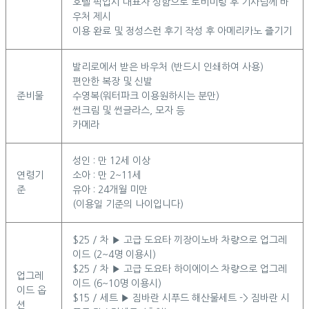
호텔 픽업시 대표자 성함으로 로비미팅 후 기사님께 바
우처 제시
이용 완료 및 정성스런 후기 작성 후 아메리카노 즐기기
발리로에서 받은 바우처 (반드시 인쇄하여 사용)
편안한 복장 및 신발
준비물
수영복(워터파크 이용원하시는 분만)
썬크림 및 썬글라스, 모자 등
카메라
성인 : 만 12세 이상
연령기
소아 : 만 2~11세
준
유아 : 24개월 미만
(이용일 기준의 나이입니다)
$25 / 차 ▶ 고급 도요타 끼장이노바 차량으로 업그레
이드 (2~4명 이용시)
$25 / 차 ▶ 고급 도요타 하이에이스 차량으로 업그레
업그레
이드 (6~10명 이용시)
이드 옵
$15 / 세트 ▶ 짐바란 시푸드 해산물세트 -> 짐바란 시
션