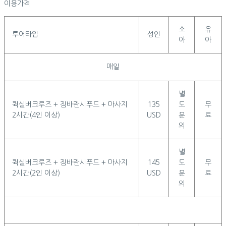
이용가격
소
유
투어타입
성인
아
아
매일
별
퀵실버크루즈 + 짐바란시푸드 + 마사지
135
도
무
2시간(4인 이상)
USD
문
료
의
별
퀵실버크루즈 + 짐바란시푸드 + 마사지
145
도
무
2시간(2인 이상)
USD
문
료
의