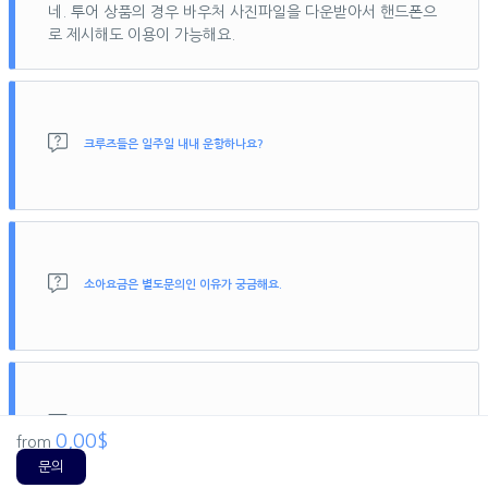
네. 투어 상품의 경우 바우처 사진파일을 다운받아서 핸드폰으
로 제시해도 이용이 가능해요.
크루즈들은 일주일 내내 운항하나요?
아네차 크루즈를 제외한 퀵실버, 바운티, 발리하이 리프크루즈는 이용이
가능해요. 아네차 세일링 크루즈는 월, 수, 토요일만 운항해요.
소아요금은 별도문의인 이유가 궁금해요.
소아(만 2~11세)의 경우 마사지와 식사에 따라 금액이 달라지기 때문에
지정된 금액으로 안내 드리기가 어렵기 때문이에요. 문의 주시면 인보이
스에 함께 안내 받아보실 수 있어요.
구매하였는데 바우처는 언제 발송되나요 ?
0,00$
from
문의
당일 발송 상품의 경우 결제 후 업무시간 기준 1시간 이내 남겨주신 이메