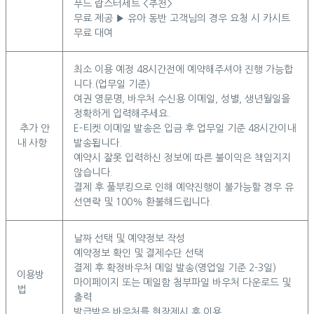
푸드 랍스터세트 <추천>
무료 제공 ▶ 유아 동반 고객님의 경우 요청 시 카시트
무료 대여
최소 이용 예정 48시간전에 예약해주셔야 진행 가능합
니다.(업무일 기준)
여권 영문명, 바우처 수신용 이메일, 성별, 생년월일을
정확하게 입력해주세요.
추가 안
E-티켓 이메일 발송은 입금 후 업무일 기준 48시간이내
내 사항
발송됩니다.
예약시 잘못 입력하신 정보에 따른 불이익은 책임지지
않습니다.
결제 후 풀부킹으로 인해 예약진행이 불가능할 경우 유
선연락 및 100% 환불해드립니다.
날짜 선택 및 예약정보 작성
예약정보 확인 및 결제수단 선택
결제 후 확정바우처 메일 발송(영업일 기준 2-3일)
이용방
마이페이지 또는 메일함 첨부파일 바우처 다운로드 및
법
출력
발급받은 바우처를 현장제시 후 이용