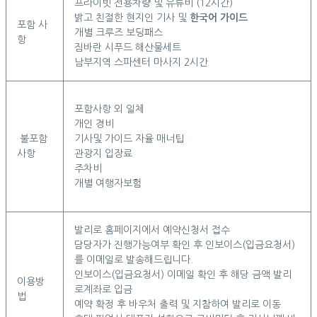
프라이빗 전용차량 및 유류비 (12시간)
밝고 친절한 현지인 기사 및
한국어 가이드
포함 사
개별 크루즈 보딩패스
항
짐바란 시푸드 해산물세트
남부지역 스파센터 마사지 2시간
포함사항 외 일체
개인 경비
불포함
기사및 가이드 자율 매너팁
사항
관광지 입장료
주차비
개별 여행자보험
발리로 홈페이지에서 예약신청서 접수
담당자가 진행가능여부 확인 후 인보이스(입금요청서)
를 이메일로 발송해드립니다.
인보이스(입금요청서) 이메일 확인 후 해당 금액 발리
이용방
로계좌로 입금
법
예약 확정 후 바우처 출력 및 지참하여 발리로 이동