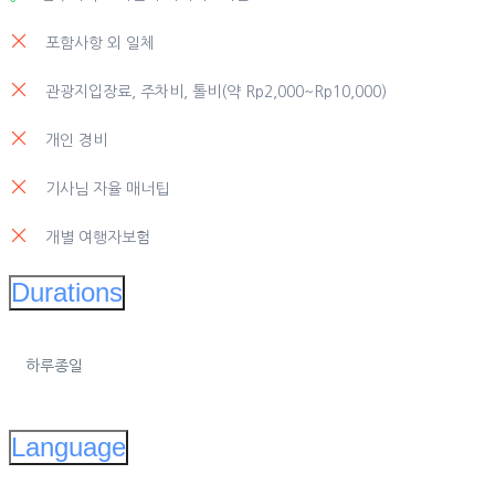
시
포함사항 외 일체
이용 완료 및 정성스런 후기 작성 후 아메리카노 즐기기
관광지입장료, 주차비, 톨비(약 Rp2,000~Rp10,000)
개인 경비
기사님 자율 매너팁
개별 여행자보험
Durations
하루종일
Language