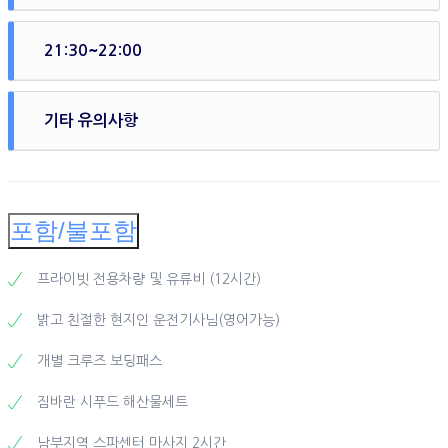
발리 전통 아로마마사지 2시간이용
21:30~22:00
마사지 업체 차량으로 공항/호텔 복귀
기타 유의사항
– 상기 일정은 현지 교통 사정 등에 따라 기사님과 직접 상의하
여 조율하셔야합니다.
– 숙박하시는 호텔 위치에 따라 출발 미팅시간이 변경될 수 있
포함/불포함
습니다.
- 우붓지역에서는 진행이 불가능합니다.
프라이빗 전용차량 및 유류비 (12시간)
이용방법
밝고 친절한 현지인 운전기사님(영어가능)
발리로 홈페이지에서 예약신청서 접수
담당자가 진행가능여부 확인 후 인보이스(입금요청서)를 이메
개별 크루즈 보딩패스
일로 발송해드립니다.
인보이스(입금요청서) 이메일 확인 후 해당 금액 발리로계좌로
짐바란 시푸드 해산물세트
입금
예약 확정 후 바우처 출력 및 지참하여 발리로 이동
남부지역 스파센터 마사지 2시간
호텔 픽업시 대표자 성함으로 로비미팅 후 기사님께 바우처 제